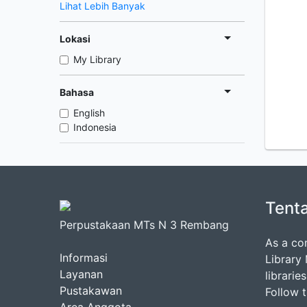
Lihat Lebih Banyak
Lokasi
My Library
Bahasa
English
Indonesia
Tent
Perpustakaan MTs N 3 Rembang
As a co
Informasi
Library
Layanan
librarie
Pustakawan
Follow 
Area Anggota