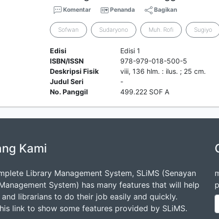
Komentar
Penanda
Bagikan
Sofwan
Sudaryono
Muh. Rofi
Sugiyo
Edisi
Edisi 1
ISBN/ISSN
978-979-018-500-5
Deskripsi Fisik
viii, 136 hlm. : ilus. ; 25 cm.
Judul Seri
-
No. Panggil
499.222 SOF A
ang Kami
mplete Library Management System, SLiMS (Senayan
m
 Management System) has many features that will help
p
s and librarians to do their job easily and quickly.
this link to show some features provided by SLiMS.