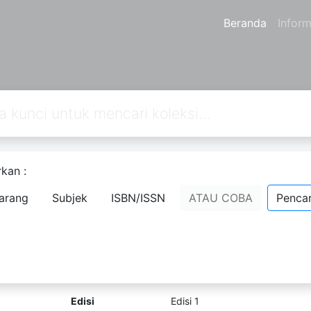
Beranda
Inform
kan :
an
3
dari pencarian Anda melalui kata kunci:
author=Sudaryono
arang
Subjek
ISBN/ISSN
ATAU COBA
Pencar
Aruming Basa Jawi 2 kangge Kelas 
Komentar
Penanda
Bagikan
Sofwan
Sudaryono
Muh. Rofi
Sugiyo
Edisi
Edisi 1