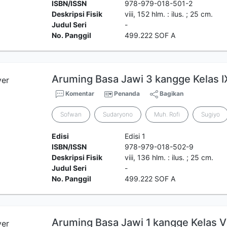
ISBN/ISSN
978-979-018-501-2
Deskripsi Fisik
viii, 152 hlm. : ilus. ; 25 cm.
Judul Seri
-
No. Panggil
499.222 SOF A
Aruming Basa Jawi 3 kangge Kelas 
Komentar
Penanda
Bagikan
Sofwan
Sudaryono
Muh. Rofi
Sugiyo
Edisi
Edisi 1
ISBN/ISSN
978-979-018-502-9
Deskripsi Fisik
viii, 136 hlm. : ilus. ; 25 cm.
Judul Seri
-
No. Panggil
499.222 SOF A
Aruming Basa Jawi 1 kangge Kelas 