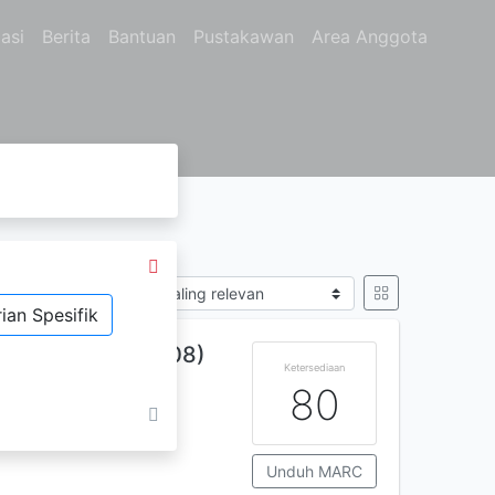
asi
Berita
Bantuan
Pustakawan
Area Anggota
Sort by
ian Spesifik
VIII SMP/MTs (2008)
Ketersediaan
80
Unduh MARC