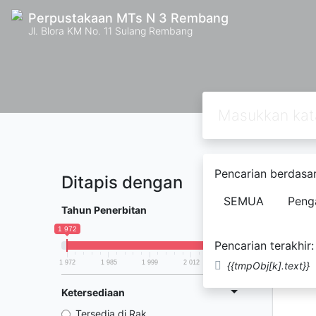
Perpustakaan MTs N 3 Rembang
Jl. Blora KM No. 11 Sulang Rembang
Pencarian berdasar
Ditapis dengan
Ditemuk
SEMUA
Peng
Tahun Penerbitan
1 972
2 025
Pencarian terakhir:
1 972
1 985
1 999
2 012
2 025
{{tmpObj[k].text}}
Ketersediaan
Tersedia di Rak