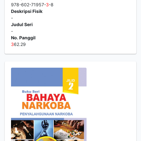
978-602-71957-
3
-8
Deskripsi Fisik
-
Judul Seri
-
No. Panggil
3
62.29