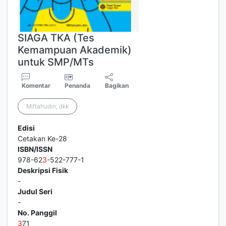
SIAGA TKA (Tes
Kemampuan Akademik)
untuk SMP/MTs
Komentar
Penanda
Bagikan
Miftahudin, dkk
Edisi
Cetakan Ke-28
ISBN/ISSN
978-62
3
-522-777-1
Deskripsi Fisik
-
Judul Seri
-
No. Panggil
3
71