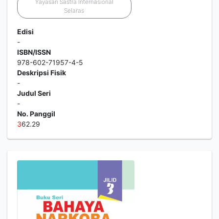
Yayasan Sastra Internasional
Selaras
Edisi
-
ISBN/ISSN
978-602-71957-4-5
Deskripsi Fisik
-
Judul Seri
-
No. Panggil
3
62.29