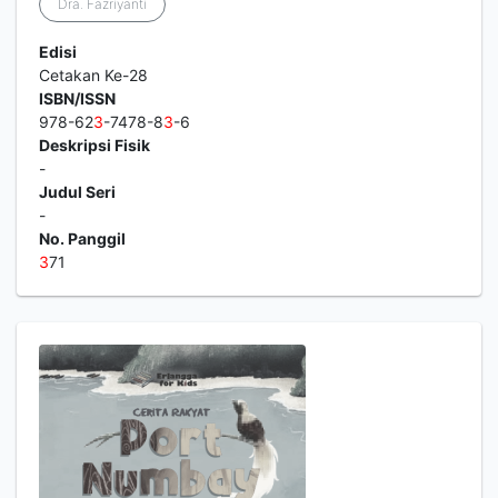
Dra. Fazriyanti
Edisi
Cetakan Ke-28
ISBN/ISSN
978-62
3
-7478-8
3
-6
Deskripsi Fisik
-
Judul Seri
-
No. Panggil
3
71