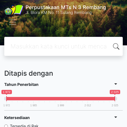
Perpustakaan MTs N 3 Rembang
Jl. Blora KM No. 11 Sulang Rembang
Ditapis dengan
Tahun Penerbitan
1 972
2 025
1 972
1 985
1 999
2 012
2 025
Ketersediaan
Tersedia di Rak