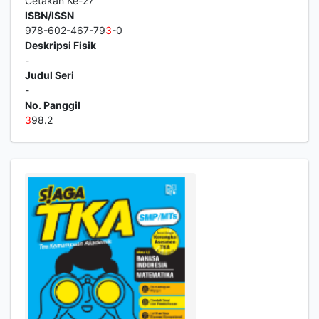
Cetakan Ke-27
ISBN/ISSN
978-602-467-79
3
-0
Deskripsi Fisik
-
Judul Seri
-
No. Panggil
3
98.2