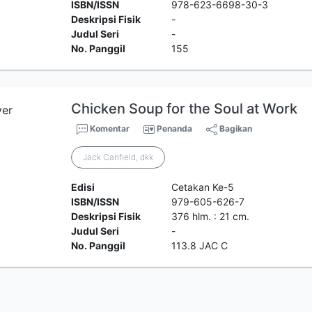
ISBN/ISSN
978-623-6698-30-3
Deskripsi Fisik
-
Judul Seri
-
No. Panggil
155
Chicken Soup for the Soul at Work
Komentar
Penanda
Bagikan
Jack Canfield, dkk
Edisi
Cetakan Ke-5
ISBN/ISSN
979-605-626-7
Deskripsi Fisik
376 hlm. : 21 cm.
Judul Seri
-
No. Panggil
113.8 JAC C