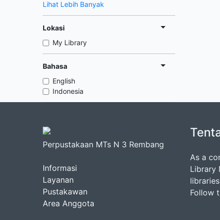
Lihat Lebih Banyak
Lokasi
My Library
Bahasa
English
Indonesia
Tent
Perpustakaan MTs N 3 Rembang
As a co
Informasi
Library
Layanan
librarie
Pustakawan
Follow 
Area Anggota