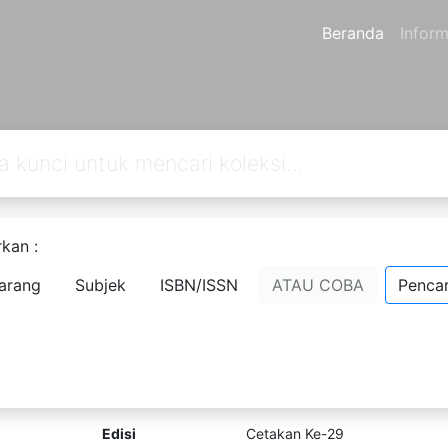
Beranda
Inform
kan :
an
2
dari pencarian Anda melalui kata kunci:
callnumber=1
arang
Subjek
ISBN/ISSN
ATAU COBA
Pencar
Cantik-Cantik Kok Insecure
Komentar
Penanda
Bagikan
Aida Ahmad
Risma El Jundi
Edisi
Cetakan Ke-29