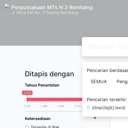
Perpustakaan MTs N 3 Rembang
Jl. Blora KM No. 11 Sulang Rembang
Pencarian berdasar
Ditapis dengan
Ditemuk
SEMUA
Peng
Tahun Penerbitan
1 972
2 025
Pencarian terakhir:
1 972
1 985
1 999
2 012
2 025
{{tmpObj[k].text}}
Ketersediaan
Tersedia di Rak