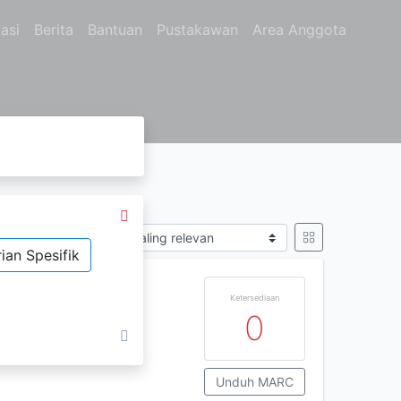
asi
Berita
Bantuan
Pustakawan
Area Anggota
Sort by
ian Spesifik
Ketersediaan
0
Unduh MARC